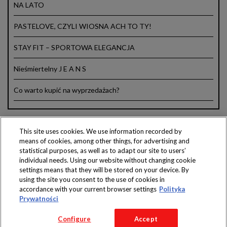
NA LATO
PASTELOVE, CZYLI WIOSNA ACH TO TY!
STAY FIT – SPORTOWA ELEGANCJA
Nieśmiertelny J E A N S
Co warto kupić na wyprzedażach?
This site uses cookies. We use information recorded by
means of cookies, among other things, for advertising and
Produkty dostępne
statistical purposes, as well as to adapt our site to users’
wyłącznie w sklepach
individual needs. Using our website without changing cookie
settings means that they will be stored on your device. By
using the site you consent to the use of cookies in
accordance with your current browser settings
Polityka
Prywatności
Copyright 2016 Jeronimo Martins Polska S.A.
Configure
Accept
Regulamin serwisu
Polityka prywatności