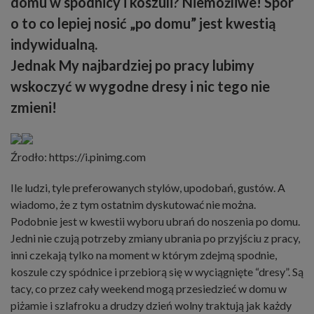
domu w spódnicy i koszuli? Niemożliwe! Spór
o to co lepiej nosić „po domu” jest kwestią
indywidualną.
Jednak My najbardziej po pracy lubimy
wskoczyć w wygodne dresy i nic tego nie
zmieni!
Źrodło: https://i.pinimg.com
Ile ludzi, tyle preferowanych stylów, upodobań, gustów. A
wiadomo, że z tym ostatnim dyskutować nie można.
Podobnie jest w kwestii wyboru ubrań do noszenia po domu.
Jedni nie czują potrzeby zmiany ubrania po przyjściu z pracy,
inni czekają tylko na moment w którym zdejmą spodnie,
koszule czy spódnice i przebiorą się w wyciągnięte “dresy”. Są
tacy, co przez cały weekend mogą przesiedzieć w domu w
piżamie
i szlafroku a drudzy dzień wolny traktują jak każdy