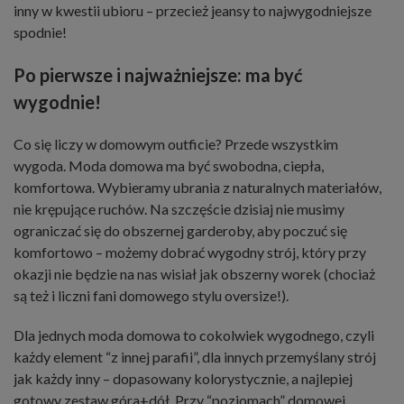
inny w kwestii ubioru – przecież jeansy to najwygodniejsze
spodnie!
Po pierwsze i najważniejsze: ma być
wygodnie!
Co się liczy w domowym outficie? Przede wszystkim
wygoda. Moda domowa ma być swobodna, ciepła,
komfortowa. Wybieramy ubrania z naturalnych materiałów,
nie krępujące ruchów. Na szczęście dzisiaj nie musimy
ograniczać się do obszernej garderoby, aby poczuć się
komfortowo – możemy dobrać wygodny strój, który przy
okazji nie będzie na nas wisiał jak obszerny worek (chociaż
są też i liczni fani domowego stylu oversize!).
Dla jednych moda domowa to cokolwiek wygodnego, czyli
każdy element “z innej parafii”, dla innych przemyślany strój
jak każdy inny – dopasowany kolorystycznie, a najlepiej
gotowy zestaw góra+dół. Przy “poziomach” domowej