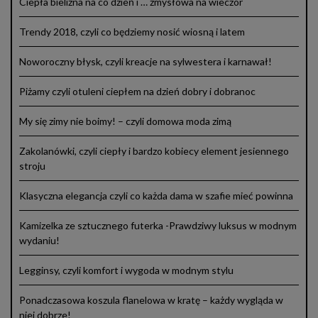
Ciepła bielizna na co dzień i … zmysłowa na wieczór
Trendy 2018, czyli co będziemy nosić wiosną i latem
Noworoczny błysk, czyli kreacje na sylwestera i karnawał!
Piżamy czyli otuleni ciepłem na dzień dobry i dobranoc
My się zimy nie boimy! – czyli domowa moda zimą
Zakolanówki, czyli ciepły i bardzo kobiecy element jesiennego
stroju
Klasyczna elegancja czyli co każda dama w szafie mieć powinna
Kamizelka ze sztucznego futerka -Prawdziwy luksus w modnym
wydaniu!
Legginsy, czyli komfort i wygoda w modnym stylu
Ponadczasowa koszula flanelowa w kratę – każdy wygląda w
niej dobrze!