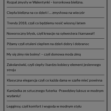
Rozpal zmysły w Walentynki – koronkowa bielizna.
Ciepła bielizna na co dzień i … zmysłowa na wieczór
Trendy 2018, czyli co będziemy nosić wiosną i latem
Noworoczny błysk, czyli kreacje na sylwestera i karnawał!
Piżamy czyli otuleni ciepłem na dzień dobry i dobranoc
My się zimy nie boimy! – czyli domowa moda zimą
Zakolanówki, czyli ciepły i bardzo kobiecy element jesiennego
stroju
Klasyczna elegancja czyli co każda dama w szafie mieć powinna
Kamizelka ze sztucznego futerka -Prawdziwy luksus w modnym
wydaniu!
Legginsy, czyli komfort i wygoda w modnym stylu