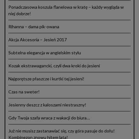
Ponadczasowa koszula flanelowa w kratę – każdy wygląda w
niej dobrze!
Rihanna – dama pik-owana
Akcja Akcesoria – Jesień 2017
Subtelna elegancja w angielskim stylu
Kozak ekstrawagancki, czyli dwa kroki do jesieni
Najgorętsze płaszcze i kurtki tej jesieni!
Czas na sweter!
Jesienny deszcz z kaloszami niestraszny!
Gdy Twoja szafa wraca z wakacji do biura…
Już nie musisz zastanawiać się, czy góra pasuje do dołu!
Kombinezon znowu hitem lata!