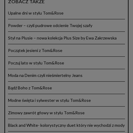
ZOBACZ TAKŻE
Upalne dni w stylu Tom&Rose
Powder – czyli pudrowe odcienie Twojej szafy
Styl na Plusie – nowa kolekcja Plus Size by Ewa Zakrzewska
Początek jesieni z Tom&Rose
Poczuj lato w stylu Tom&Rose
Moda na Denim czyli nieśmiertelny Jeans
Bądź Boho z Tom&Rose
Modne święta i sylwester w stylu Tom&Rose
Zimowy zawrót głowy w stylu Tom&Rose
Black and White- kolorystyczny duet który nie wychodzi z mody