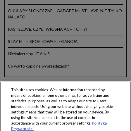
OKULARY SŁONECZNE – GADGET MUST HAVE, NIE TYLKO
NA LATO
PASTELOVE, CZYLI WIOSNA ACH TO TY!
STAY FIT – SPORTOWA ELEGANCJA
Nieśmiertelny J E A N S
Co warto kupić na wyprzedażach?
This site uses cookies. We use information recorded by
means of cookies, among other things, for advertising and
Produkty dostępne
statistical purposes, as well as to adapt our site to users’
wyłącznie w sklepach
individual needs. Using our website without changing cookie
settings means that they will be stored on your device. By
using the site you consent to the use of cookies in
accordance with your current browser settings
Polityka
Prywatności