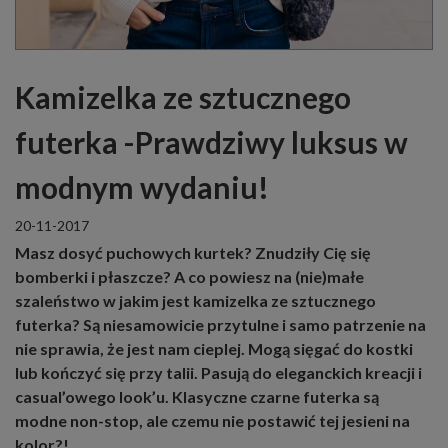
Kamizelka ze sztucznego
futerka -Prawdziwy luksus w
modnym wydaniu!
20-11-2017
Masz dosyć puchowych kurtek? Znudziły Cię się
bomberki i płaszcze? A co powiesz na (nie)małe
szaleństwo w jakim jest
kamizelka ze sztucznego
futerka
? Są niesamowicie przytulne i samo patrzenie na
nie sprawia, że jest nam cieplej. Mogą sięgać do kostki
lub kończyć się przy talii. Pasują do eleganckich kreacji i
casual’owego look’u. Klasyczne czarne futerka są
modne non-stop, ale czemu nie postawić tej jesieni na
kolor?!