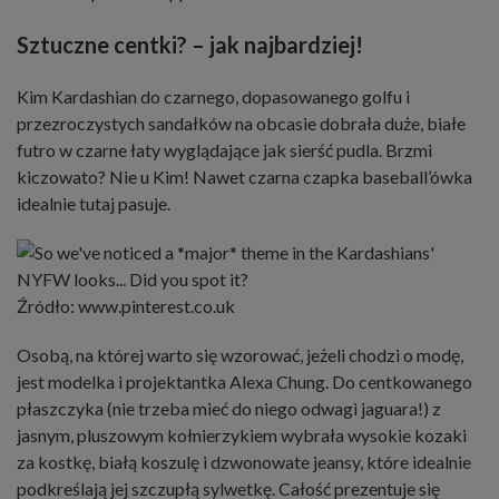
Sztuczne centki? – jak najbardziej!
Kim Kardashian do czarnego, dopasowanego golfu i
przezroczystych sandałków na obcasie dobrała duże, białe
futro w czarne łaty wyglądające jak sierść pudla. Brzmi
kiczowato? Nie u Kim! Nawet czarna czapka baseball’ówka
idealnie tutaj pasuje.
Źródło: www.pinterest.co.uk
Osobą, na której warto się wzorować, jeżeli chodzi o modę,
jest modelka i projektantka Alexa Chung. Do centkowanego
płaszczyka (nie trzeba mieć do niego odwagi jaguara!) z
jasnym, pluszowym kołnierzykiem wybrała wysokie kozaki
za kostkę, białą koszulę i dzwonowate jeansy, które idealnie
podkreślają jej szczupłą sylwetkę. Całość prezentuje się