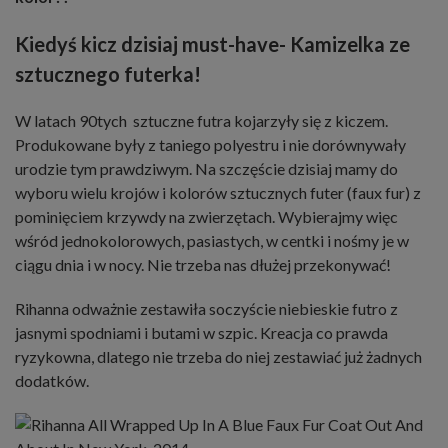
Kiedyś kicz dzisiaj must-have- Kamizelka ze
sztucznego futerka!
W latach 90tych sztuczne futra kojarzyły się z kiczem.
Produkowane były z taniego polyestru i nie dorównywały
urodzie tym prawdziwym. Na szczęście dzisiaj mamy do
wyboru wielu krojów i kolorów
sztucznych futer
(faux fur) z
pominięciem krzywdy na zwierzętach. Wybierajmy więc
wśród jednokolorowych, pasiastych, w centki i nośmy je w
ciągu dnia i w nocy. Nie trzeba nas dłużej przekonywać!
Rihanna odważnie zestawiła soczyście niebieskie futro z
jasnymi spodniami i butami w szpic. Kreacja co prawda
ryzykowna, dlatego nie trzeba do niej zestawiać już żadnych
dodatków.