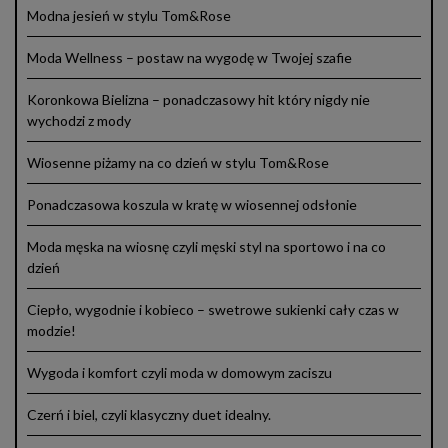
Modna jesień w stylu Tom&Rose
Moda Wellness – postaw na wygodę w Twojej szafie
Koronkowa Bielizna – ponadczasowy hit który nigdy nie
wychodzi z mody
Wiosenne piżamy na co dzień w stylu Tom&Rose
Ponadczasowa koszula w kratę w wiosennej odsłonie
Moda męska na wiosnę czyli męski styl na sportowo i na co
dzień
Ciepło, wygodnie i kobieco – swetrowe sukienki cały czas w
modzie!
Wygoda i komfort czyli moda w domowym zaciszu
Czerń i biel, czyli klasyczny duet idealny.