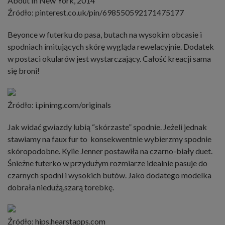
Źródło: pinterest.co.uk/pin/698550592171475177
Beyonce w futerku do pasa, butach na wysokim obcasie i
spodniach imitujących skórę wygląda rewelacyjnie. Dodatek
w postaci okularów jest wystarczający. Całość kreacji sama
się broni!
Źródło: i.pinimg.com/originals
Jak widać gwiazdy lubią “skórzaste” spodnie. Jeżeli jednak
stawiamy na faux fur to konsekwentnie wybierzmy spodnie
skóropodobne. Kylie Jenner postawiła na czarno-biały duet.
Śnieżne futerko w przydużym rozmiarze idealnie pasuje do
czarnych spodni i wysokich butów. Jako dodatego modelka
dobrała niedużą,szarą torebkę.
Źródło: hips.hearstapps.com