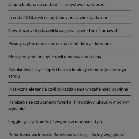
Ciepła bielizna na co dzień i … zmysłowa na wieczór
Trendy 2018, czyli co będziemy nosić wiosną i latem
Noworoczny błysk, czyli kreacje na sylwestera i karnawał!
Piżamy czyli otuleni ciepłem na dzień dobry i dobranoc
My się zimy nie boimy! – czyli domowa moda zimą
Zakolanówki, czyli ciepły i bardzo kobiecy element jesiennego
stroju
Klasyczna elegancja czyli co każda dama w szafie mieć powinna
Kamizelka ze sztucznego futerka -Prawdziwy luksus w modnym
wydaniu!
Legginsy, czyli komfort i wygoda w modnym stylu
Ponadczasowa koszula flanelowa w kratę – każdy wygląda w