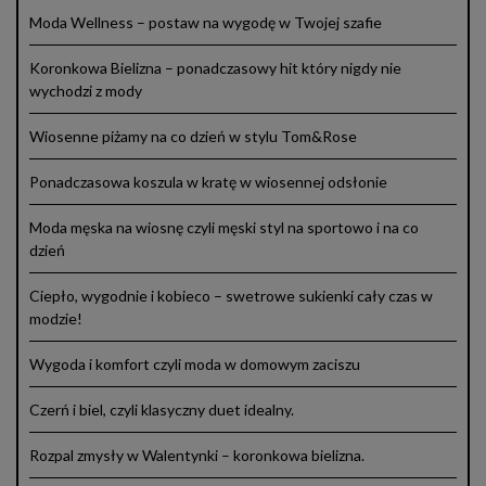
Moda Wellness – postaw na wygodę w Twojej szafie
Koronkowa Bielizna – ponadczasowy hit który nigdy nie
wychodzi z mody
Wiosenne piżamy na co dzień w stylu Tom&Rose
Ponadczasowa koszula w kratę w wiosennej odsłonie
Moda męska na wiosnę czyli męski styl na sportowo i na co
dzień
Ciepło, wygodnie i kobieco – swetrowe sukienki cały czas w
modzie!
Wygoda i komfort czyli moda w domowym zaciszu
Czerń i biel, czyli klasyczny duet idealny.
Rozpal zmysły w Walentynki – koronkowa bielizna.