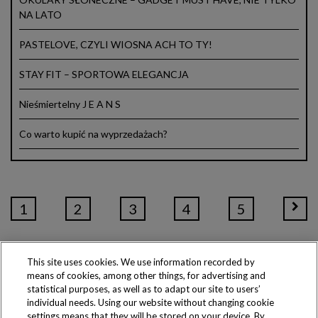
NA LATO
PASTELOVE, CZYLI WIOSNA ACH TO TY!
STAY FIT – SPORTOWA ELEGANCJA
Nieśmiertelny J E A N S
Co warto kupić na wyprzedażach?
1
2
3
4
5
This site uses cookies. We use information recorded by
means of cookies, among other things, for advertising and
Produkty dostępne
statistical purposes, as well as to adapt our site to users’
wyłącznie w sklepach
individual needs. Using our website without changing cookie
settings means that they will be stored on your device. By