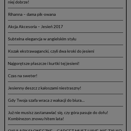
niej dobrze!
Rihanna – dama pik-owana
Akcja Akcesoria – Jesień 2017
Subtelna elegancja w angielskim stylu
Kozak ekstrawagancki, czyli dwa kroki do jesieni
Najgorętsze płaszcze i kurtki tej jesieni!
Czas na sweter!
Jesienny deszcz z kaloszami niestraszny!
Gdy Twoja szafa wraca z wakacji do biura…
Już nie musisz zastanawiać się, czy góra pasuje do dołu!
Kombinezon znowu hitem lata!
OKULARY SŁONECZNE – GADGET MUST HAVE, NIE TYLKO