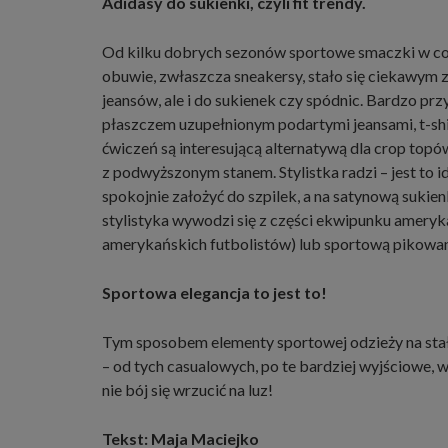
Adidasy do sukienki, czyli fit trendy.
Od kilku dobrych sezonów sportowe smaczki w codz
obuwie, zwłaszcza sneakersy, stało się ciekawym z
jeansów, ale i do sukienek czy spódnic. Bardzo prz
płaszczem uzupełnionym podartymi jeansami, t-shi
ćwiczeń są interesującą alternatywą dla crop top
z podwyższonym stanem. Stylistka radzi – jest to 
spokojnie założyć do szpilek, a na satynową sukie
stylistyka wywodzi się z części ekwipunku ameryk
amerykańskich futbolistów) lub sportową pikowa
Sportowa elegancja to jest to!
Tym sposobem elementy sportowej odzieży na stałe
– od tych casualowych, po te bardziej wyjściowe,
nie bój się wrzucić na luz!
Tekst: Maja Maciejko