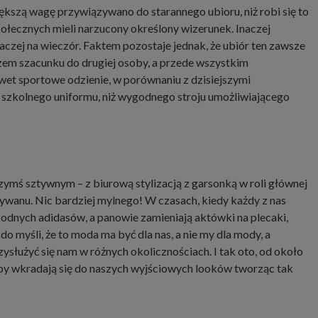
kszą wagę przywiązywano do starannego ubioru, niż robi się to
ołecznych mieli narzucony określony wizerunek. Inaczej
inaczej na wieczór. Faktem pozostaje jednak, że ubiór ten zawsze
azem szacunku do drugiej osoby, a przede wszystkim
t sportowe odzienie, w porównaniu z dzisiejszymi
 szkolnego uniformu, niż wygodnego stroju umożliwiającego
zymś sztywnym – z biurową stylizacją z garsonką w roli głównej
ywanu. Nic bardziej mylnego! W czasach, kiedy każdy z nas
ygodnych adidasów, a panowie zamieniają aktówki na plecaki,
do myśli,
że
to moda ma być dla nas, a nie my dla mody,
a
zysłużyć się nam w różnych okolicznościach. I tak oto, od około
oby wkradają się do naszych wyjściowych looków tworząc tak