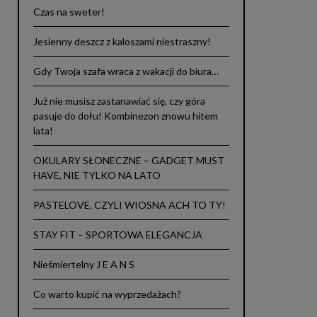
Czas na sweter!
Jesienny deszcz z kaloszami niestraszny!
Gdy Twoja szafa wraca z wakacji do biura…
Już nie musisz zastanawiać się, czy góra
pasuje do dołu! Kombinezon znowu hitem
lata!
OKULARY SŁONECZNE – GADGET MUST
HAVE, NIE TYLKO NA LATO
PASTELOVE, CZYLI WIOSNA ACH TO TY!
STAY FIT – SPORTOWA ELEGANCJA
Nieśmiertelny J E A N S
Co warto kupić na wyprzedażach?