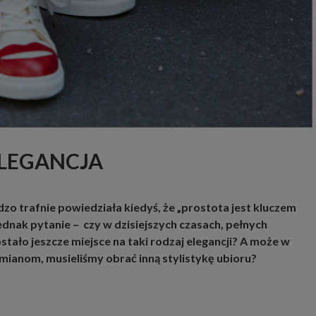
ELEGANCJA
zo trafnie powiedziała kiedyś, że
„
prostota jest kluczem
ednak pytanie – czy w dzisiejszych czasach, pełnych
tało jeszcze miejsce na taki rodzaj elegancji? A może w
 zmianom, musieliśmy obrać inną stylistykę ubioru?