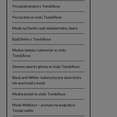
Początek jesieni z Tom&Rose
Poczuj lato w stylu Tom&Rose
Moda na Denim czyli nieśmiertelny Jeans
Bądź Boho z Tom&Rose
Modne święta i sylwester w stylu
Tom&Rose
Zimowy zawrót głowy w stylu Tom&Rose
Black and White- kolorystyczny duet który
nie wychodzi z mody
Modna jesień w stylu Tom&Rose
Moda Wellness – postaw na wygodę w
Twojej szafie