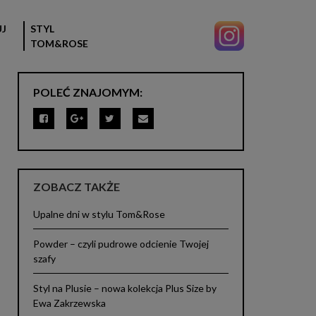
J
STYL
TOM&ROSE
POLEĆ ZNAJOMYM:
ZOBACZ TAKŻE
Upalne dni w stylu Tom&Rose
Powder – czyli pudrowe odcienie Twojej
szafy
Styl na Plusie – nowa kolekcja Plus Size by
Ewa Zakrzewska