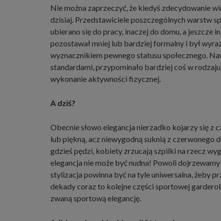
Nie można zaprzeczyć, że kiedyś zdecydowanie wię
dzisiaj. Przedstawiciele poszczególnych warstw sp
ubierano się do pracy, inaczej do domu, a jeszcze 
pozostawał mniej lub bardziej formalny i był wyr
wyznacznikiem pewnego statusu społecznego. Nawe
standardami, przypominało bardziej coś w rodzaju
wykonanie aktywności fizycznej.
A dziś?
Obecnie słowo elegancja nierzadko kojarzy się z c
lub piękną, acz niewygodną suknią z czerwonego d
gdzieś pędzi, kobiety zrzucają szpilki na rzecz w
elegancja nie może być nudna! Powoli dojrzewamy 
stylizacja powinna być na tyle uniwersalna, żeby pr
dekady coraz to kolejne części sportowej garder
zwaną sportową elegancję.