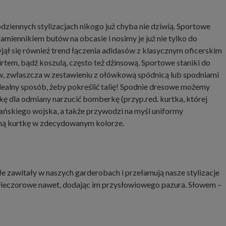
iennych stylizacjach nikogo już chyba nie dziwią. Sportowe
amiennikiem butów na obcasie i nosimy je już nie tylko do
yjął się również trend łączenia adidasów z klasycznym oficerskim
rtem, bądź koszulą, często też dżinsową. Sportowe staniki do
ów, zwłaszcza w zestawieniu z ołówkową spódnicą lub spodniami
idealny sposób, żeby pokreślić talię! Spodnie dresowe możemy
nkę dla odmiany narzucić bomberkę (przyp.red. kurtka, której
ańskiego wojska, a także przywodzi na myśl uniformy
ną kurtkę w zdecydowanym kolorze.
 zawitały w naszych garderobach i przełamują nasze stylizacje
 wieczorowe nawet, dodając im przysłowiowego pazura. Słowem –