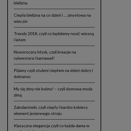
bielizna.
Ciepła bielizna na co dzień i … zmysłowa na
wieczór
Trendy 2018, czyli co będziemy nosić wiosną
i latem
Noworoczny błysk, czyli kreacje na
sylwestera i karnawał!
Piżamy czyli otuleni ciepłem na dzień dobry i
dobranoc
My się zimy nie boimy! – czyli domowa moda
zimą
Zakolanówki, czyli ciepły i bardzo kobiecy
element jesiennego stroju
Klasyczna elegancja czyli co każda dama w