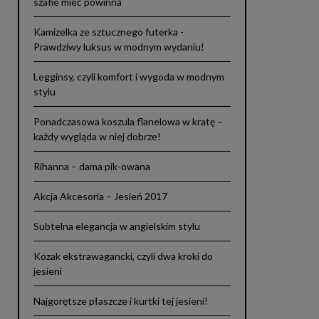
szafie mieć powinna
Kamizelka ze sztucznego futerka -
Prawdziwy luksus w modnym wydaniu!
Legginsy, czyli komfort i wygoda w modnym
stylu
Ponadczasowa koszula flanelowa w kratę –
każdy wygląda w niej dobrze!
Rihanna – dama pik-owana
Akcja Akcesoria – Jesień 2017
Subtelna elegancja w angielskim stylu
Kozak ekstrawagancki, czyli dwa kroki do
jesieni
Najgorętsze płaszcze i kurtki tej jesieni!