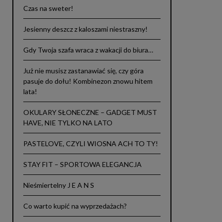
Czas na sweter!
Jesienny deszcz z kaloszami niestraszny!
Gdy Twoja szafa wraca z wakacji do biura…
Już nie musisz zastanawiać się, czy góra
pasuje do dołu! Kombinezon znowu hitem
lata!
OKULARY SŁONECZNE – GADGET MUST
HAVE, NIE TYLKO NA LATO
PASTELOVE, CZYLI WIOSNA ACH TO TY!
STAY FIT – SPORTOWA ELEGANCJA
Nieśmiertelny J E A N S
Co warto kupić na wyprzedażach?