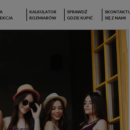
A
KALKULATOR
SPRAWDŹ
SKONTAKTU
EKCJA
ROZMIARÓW
GDZIE KUPIĆ
SIĘ Z NAMI