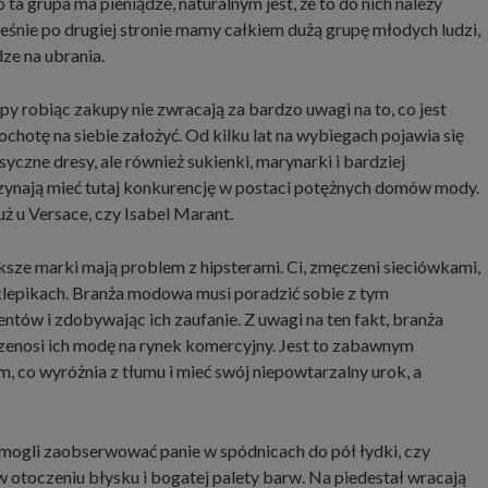
ta grupa ma pieniądze, naturalnym jest, że to do nich należy
ześnie po drugiej stronie mamy całkiem dużą grupę młodych ludzi,
ze na ubrania.
py robiąc zakupy nie zwracają za bardzo uwagi na to, co jest
ochotę na siebie założyć. Od kilku lat na wybiegach pojawia się
syczne dresy, ale również sukienki, marynarki i bardziej
zynają mieć tutaj konkurencję w postaci potężnych domów mody.
ż u Versace, czy Isabel Marant.
ększe marki mają problem z hipsterami. Ci, zmęczeni sieciówkami,
sklepikach. Branża modowa musi poradzić sobie z tym
ów i zdobywając ich zaufanie. Z uwagi na ten fakt, branża
zenosi ich modę na rynek komercyjny. Jest to zabawnym
ym, co wyróżnia z tłumu i mieć swój niepowtarzalny urok, a
mogli zaobserwować panie w spódnicach do pół łydki, czy
 otoczeniu błysku i bogatej palety barw. Na piedestał wracają