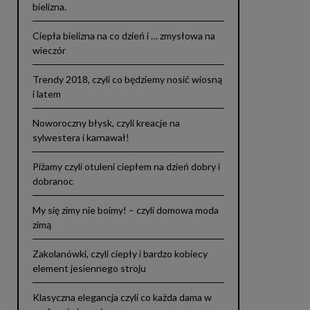
bielizna.
Ciepła bielizna na co dzień i … zmysłowa na
wieczór
Trendy 2018, czyli co będziemy nosić wiosną
i latem
Noworoczny błysk, czyli kreacje na
sylwestera i karnawał!
Piżamy czyli otuleni ciepłem na dzień dobry i
dobranoc
My się zimy nie boimy! – czyli domowa moda
zimą
Zakolanówki, czyli ciepły i bardzo kobiecy
element jesiennego stroju
Klasyczna elegancja czyli co każda dama w