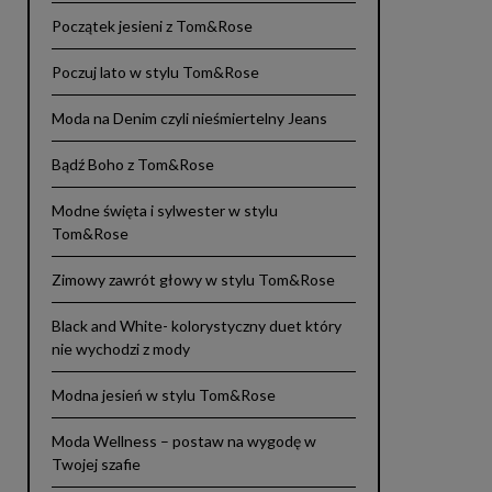
Początek jesieni z Tom&Rose
Poczuj lato w stylu Tom&Rose
Moda na Denim czyli nieśmiertelny Jeans
Bądź Boho z Tom&Rose
Modne święta i sylwester w stylu
Tom&Rose
Zimowy zawrót głowy w stylu Tom&Rose
Black and White- kolorystyczny duet który
nie wychodzi z mody
Modna jesień w stylu Tom&Rose
Moda Wellness – postaw na wygodę w
Twojej szafie