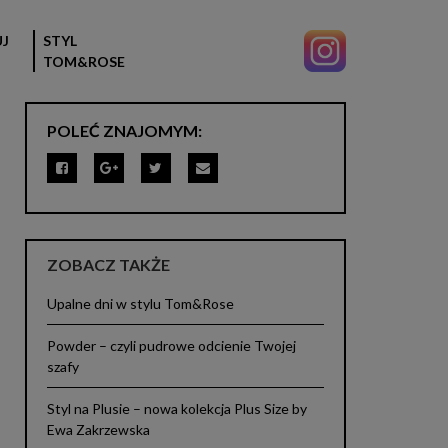
J
STYL
TOM&ROSE
POLEĆ ZNAJOMYM:
ZOBACZ TAKŻE
Upalne dni w stylu Tom&Rose
Powder – czyli pudrowe odcienie Twojej
szafy
Styl na Plusie – nowa kolekcja Plus Size by
Ewa Zakrzewska