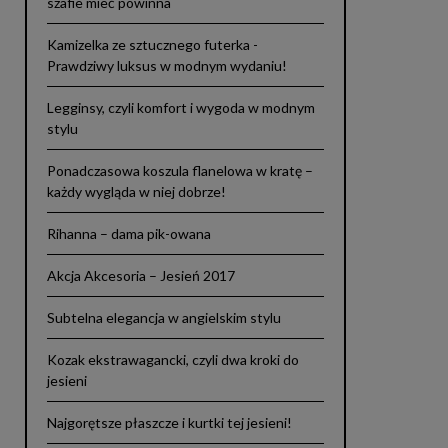
szafie mieć powinna
Kamizelka ze sztucznego futerka -
Prawdziwy luksus w modnym wydaniu!
Legginsy, czyli komfort i wygoda w modnym
stylu
Ponadczasowa koszula flanelowa w kratę –
każdy wygląda w niej dobrze!
Rihanna – dama pik-owana
Akcja Akcesoria – Jesień 2017
Subtelna elegancja w angielskim stylu
Kozak ekstrawagancki, czyli dwa kroki do
jesieni
Najgorętsze płaszcze i kurtki tej jesieni!