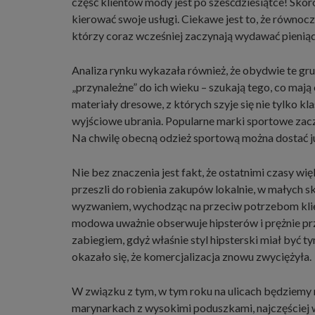
część klientów mody jest po sześćdziesiątce! Skoro 
kierować swoje usługi. Ciekawe jest to, że równoc
którzy coraz wcześniej zaczynają wydawać pieniąd
Analiza rynku wykazała również, że obydwie te gru
„przynależne” do ich wieku – szukają tego, co mają 
materiały dresowe, z których szyje się nie tylko kla
wyjściowe ubrania. Popularne marki sportowe zac
Na chwilę obecną odzież sportową można dostać ju
Nie bez znaczenia jest fakt, że ostatnimi czasy wi
przeszli do robienia zakupów lokalnie, w małych 
wyzwaniem, wychodząc na przeciw potrzebom klient
modowa uważnie obserwuje hipsterów i prężnie pr
zabiegiem, gdyż właśnie styl hipsterski miał być t
okazało się, że komercjalizacja znowu zwyciężyła.
W związku z tym, w tym roku na ulicach będziemy 
marynarkach z wysokimi poduszkami, najczęściej w