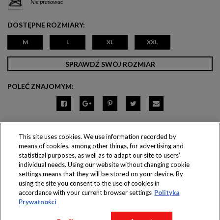
Nie prasować
DOSTĘPNE ROZMIARY:
M
L
XL
XXL
SPRAWDŹ SWÓJ ROZMIAR
POLEĆ ZNAJOMYM:
This site uses cookies. We use information recorded by
means of cookies, among other things, for advertising and
Produkty dostępne
statistical purposes, as well as to adapt our site to users’
wyłącznie w sklepach
individual needs. Using our website without changing cookie
settings means that they will be stored on your device. By
using the site you consent to the use of cookies in
accordance with your current browser settings
Polityka
Prywatności
Copyright 2016 Jeronimo Martins Polska S.A.