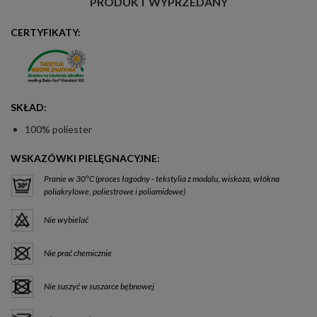
PRODUKT WYPRZEDANY
CERTYFIKATY:
SKŁAD:
100% poliester
WSKAZÓWKI PIELĘGNACYJNE:
Pranie w 30°C (proces łagodny - tekstylia z modalu, wiskoza, włókna
poliakrylowe, poliestrowe i poliamidowe)
Nie wybielać
Nie prać chemicznie
Nie suszyć w suszarce bębnowej