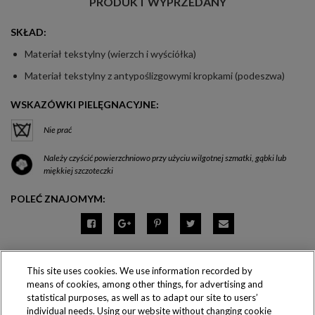
PRODUKT WYPRZEDANY
SKŁAD:
Materiał tekstylny (wierzch i wyściółka)
Materiał tekstylny z antypoślizgowymi kropkami (podeszwa)
WSKAZÓWKI PIELĘGNACYJNE:
Nie prać
Należy czyścić powierzchniowo przy użyciu wilgotnej szmatki, gąbki lub
miękkiej szczoteczki
POLEĆ ZNAJOMYM:
This site uses cookies. We use information recorded by
means of cookies, among other things, for advertising and
Produkty dostępne
statistical purposes, as well as to adapt our site to users’
wyłącznie w sklepach
individual needs. Using our website without changing cookie