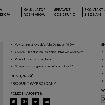
A
KALKULATOR
SPRAWDŹ
SKONTAKTU
EKCJA
ROZMIARÓW
GDZIE KUPIĆ
SIĘ Z NAMI
Wykonane z wysokiej jakości materiałów
S
Ciepłe – idealne na jesienne i zimowe wieczory
Wiele kolorów do wyboru
Skarpety dostępne w rozmiarach 37 - 46
DOSTĘPNOŚĆ:
PRODUKT WYPRZEDANY
W
POLEĆ ZNAJOMYM: