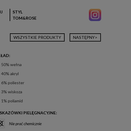
J
STYL
TOM&ROSE
WSZYSTKIE PRODUKTY
NASTĘPNY>
KŁAD:
50% wełna
40% akryl
6% poliester
3% wiskoza
1% poliamid
SKAZÓWKI PIELĘGNACYJNE:
Nie prać chemicznie