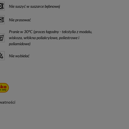
Nie suszyć w suszarce bębnowej
Nie prasować
Pranie w 30°C (proces łagodny - tekstylia z modalu,
wiskoza, włókna poliakrylowe, poliestrowe i
poliamidowe)
Nie wybielać
ywatności