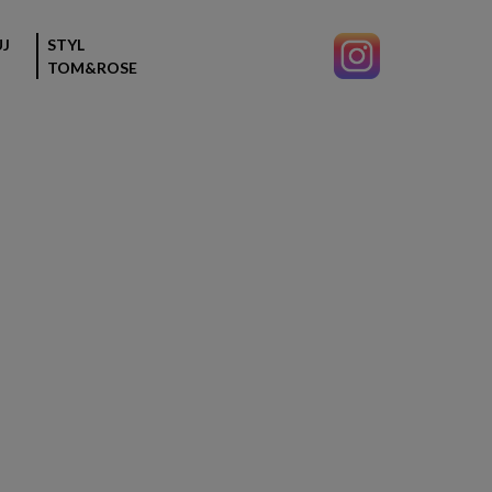
J
STYL
TOM&ROSE