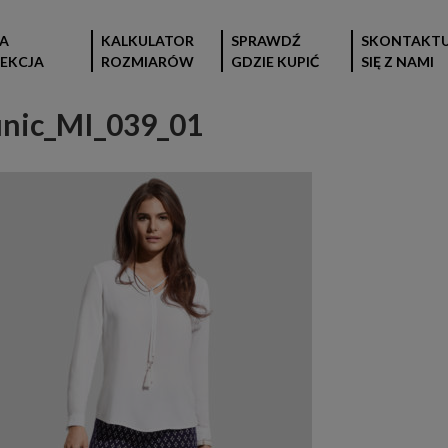
A
KALKULATOR
SPRAWDŹ
SKONTAKTU
EKCJA
ROZMIARÓW
GDZIE KUPIĆ
SIĘ Z NAMI
nic_MI_039_01