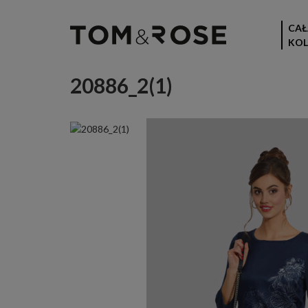
CAŁ
KOL
20886_2(1)