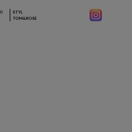
J
STYL
TOM&ROSE