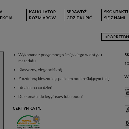
A
KALKULATOR
SPRAWDŹ
SKONTAKTU
EKCJA
ROZMIARÓW
GDZIE KUPIĆ
SIĘ Z NAMI
<POPRZEDN
Wykonana z przyjemnego i miękkiego w dotyku
S
materiału
10
Klasyczny, elegancki krój
W
Z ozdobną kieszonką i paskiem podkreślającym talię
Idealna na co dzień
Doskonała do legginsów lub spodni
CERTYFIKATY: