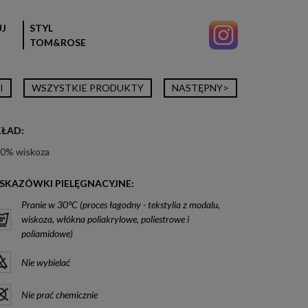
J
STYL
TOM&ROSE
I
WSZYSTKIE PRODUKTY
NASTĘPNY>
KŁAD:
0% wiskoza
SKAZÓWKI PIELĘGNACYJNE:
Pranie w 30°C (proces łagodny - tekstylia z modalu,
wiskoza, włókna poliakrylowe, poliestrowe i
poliamidowe)
Nie wybielać
Nie prać chemicznie