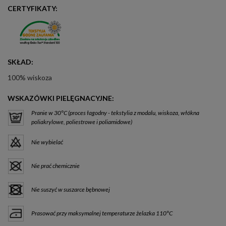
CERTYFIKATY:
SKŁAD:
100% wiskoza
WSKAZÓWKI PIELĘGNACYJNE:
Pranie w 30°C (proces łagodny - tekstylia z modalu, wiskoza, włókna
poliakrylowe, poliestrowe i poliamidowe)
Nie wybielać
Nie prać chemicznie
Nie suszyć w suszarce bębnowej
Prasować przy maksymalnej temperaturze żelazka 110°C