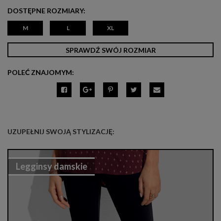
DOSTĘPNE ROZMIARY:
M
L
XL
SPRAWDŹ SWÓJ ROZMIAR
POLEĆ ZNAJOMYM:
UZUPEŁNIJ SWOJĄ STYLIZACJĘ:
Legginsy damskie