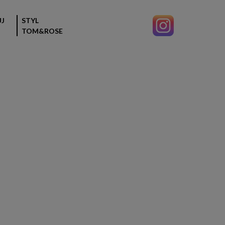
J
STYL
TOM&ROSE