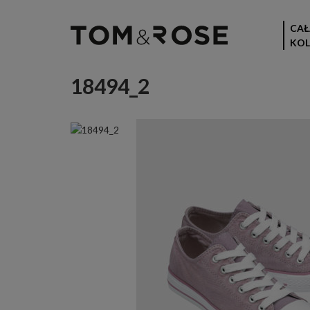
CAŁ
KOL
18494_2