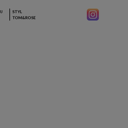
J
STYL
TOM&ROSE