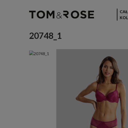
CAŁ
KOL
20748_1