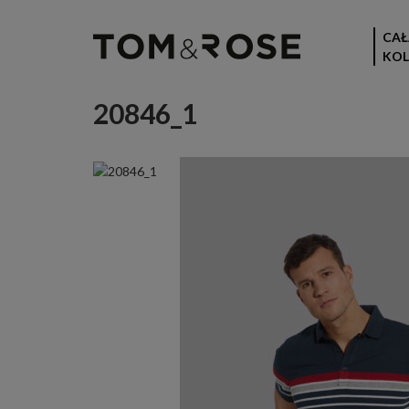
CAŁ
KOL
20846_1