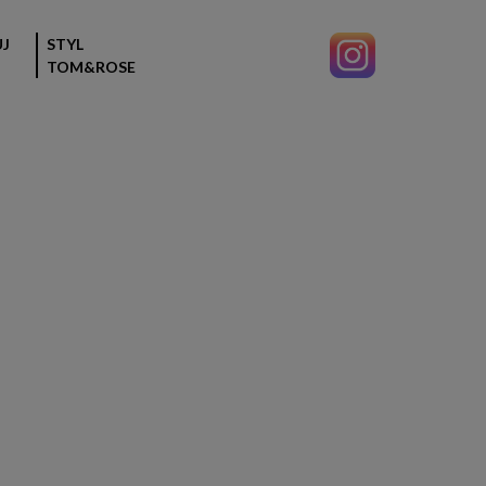
J
STYL
TOM&ROSE