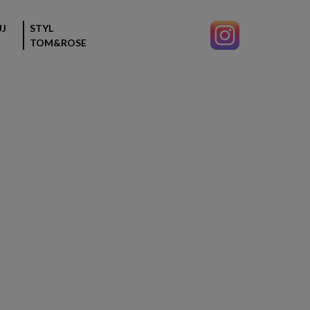
J
STYL
TOM&ROSE