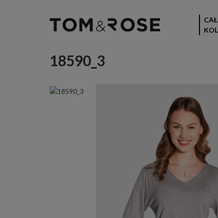
CAŁ
KOL
18590_3