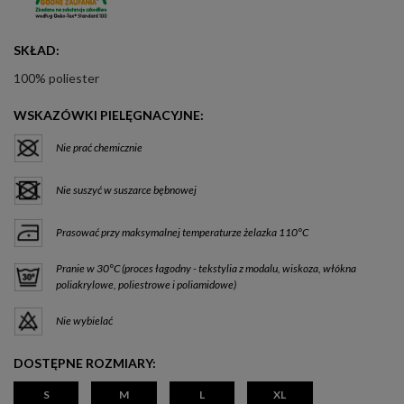
SKŁAD:
100% poliester
WSKAZÓWKI PIELĘGNACYJNE:
Nie prać chemicznie
Nie suszyć w suszarce bębnowej
Prasować przy maksymalnej temperaturze żelazka 110°C
Pranie w 30°C (proces łagodny - tekstylia z modalu, wiskoza, włókna
poliakrylowe, poliestrowe i poliamidowe)
Nie wybielać
DOSTĘPNE ROZMIARY:
S
M
L
XL