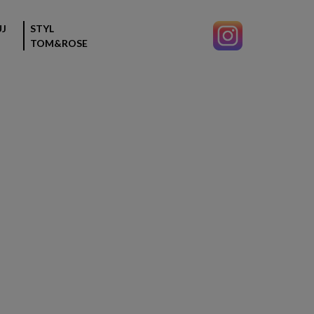
J
STYL
TOM&ROSE