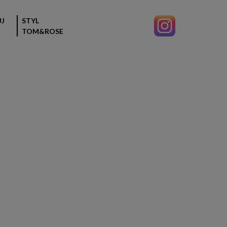
J
STYL
TOM&ROSE