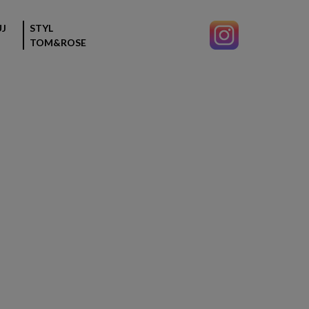
J
STYL
TOM&ROSE