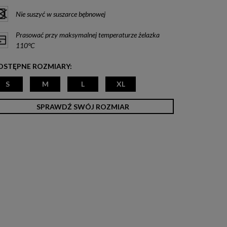
Nie suszyć w suszarce bębnowej
Prasować przy maksymalnej temperaturze żelazka
110°C
OSTĘPNE ROZMIARY:
S
M
L
XL
SPRAWDŹ SWÓJ ROZMIAR