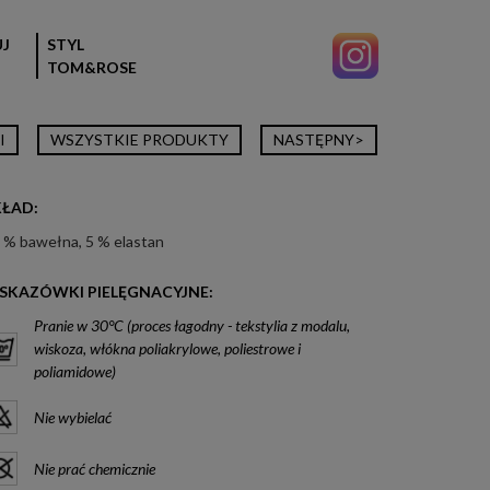
J
STYL
TOM&ROSE
I
WSZYSTKIE PRODUKTY
NASTĘPNY>
KŁAD:
 % bawełna, 5 % elastan
SKAZÓWKI PIELĘGNACYJNE:
Pranie w 30°C (proces łagodny - tekstylia z modalu,
wiskoza, włókna poliakrylowe, poliestrowe i
poliamidowe)
Nie wybielać
Nie prać chemicznie