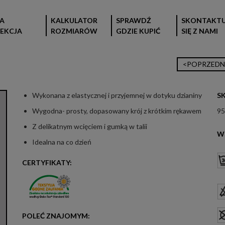
A
KALKULATOR
SPRAWDŹ
SKONTAKTU
EKCJA
ROZMIARÓW
GDZIE KUPIĆ
SIĘ Z NAMI
<POPRZEDN
Wykonana z elastycznej i przyjemnej w dotyku dzianiny
S
Wygodna- prosty, dopasowany krój z krótkim rękawem
95
Z delikatnym wcięciem i gumką w talii
W
Idealna na co dzień
CERTYFIKATY:
POLEĆ ZNAJOMYM: