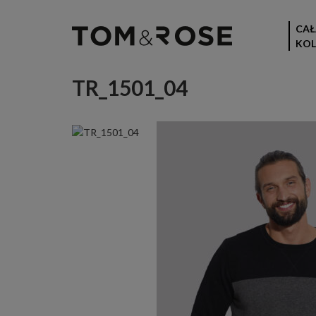
CAŁ
KOL
TR_1501_04