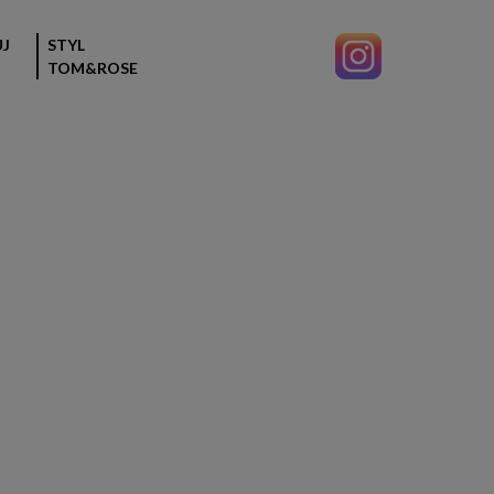
J
STYL
TOM&ROSE