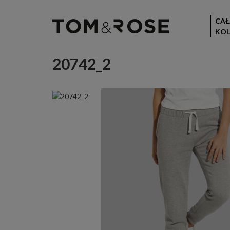
CAŁ
KOL
20742_2