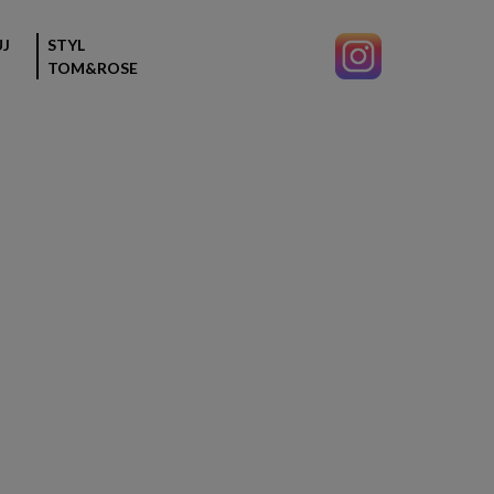
J
STYL
TOM&ROSE