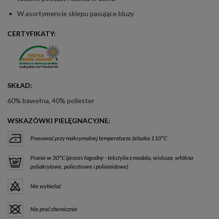
W asortymencie sklepu pasujące bluzy
CERTYFIKATY:
SKŁAD:
60% bawełna, 40% poliester
WSKAZÓWKI PIELĘGNACYJNE:
Prasować przy maksymalnej temperaturze żelazka 110°C
Pranie w 30°C (proces łagodny - tekstylia z modalu, wiskoza, włókna
poliakrylowe, poliestrowe i poliamidowe)
Nie wybielać
Nie prać chemicznie