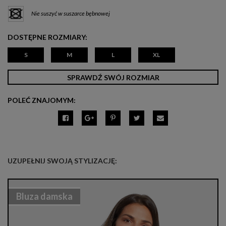
Nie suszyć w suszarce bębnowej
DOSTĘPNE ROZMIARY:
S
M
L
XL
SPRAWDŹ SWÓJ ROZMIAR
POLEĆ ZNAJOMYM:
UZUPEŁNIJ SWOJĄ STYLIZACJĘ:
Bluza damska