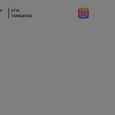
J
STYL
TOM&ROSE