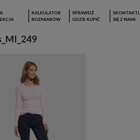
A
KALKULATOR
SPRAWDŹ
SKONTAKTU
EKCJA
ROZMIARÓW
GDZIE KUPIĆ
SIĘ Z NAMI
s_MI_249