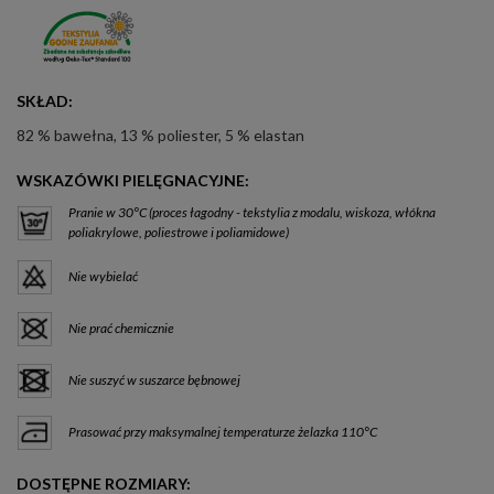
SKŁAD:
82 % bawełna, 13 % poliester, 5 % elastan
WSKAZÓWKI PIELĘGNACYJNE:
Pranie w 30°C (proces łagodny - tekstylia z modalu, wiskoza, włókna
poliakrylowe, poliestrowe i poliamidowe)
Nie wybielać
Nie prać chemicznie
Nie suszyć w suszarce bębnowej
Prasować przy maksymalnej temperaturze żelazka 110°C
DOSTĘPNE ROZMIARY: