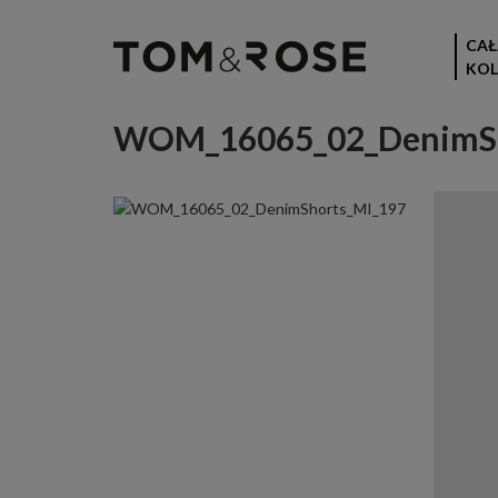
CAŁ
KOL
WOM_16065_02_DenimSh