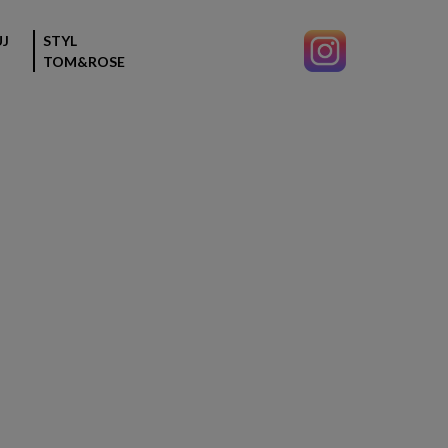
J
STYL
TOM&ROSE