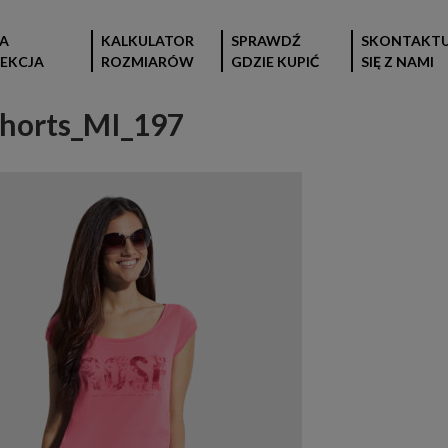
A
KALKULATOR
SPRAWDŹ
SKONTAKTU
EKCJA
ROZMIARÓW
GDZIE KUPIĆ
SIĘ Z NAMI
orts_MI_197