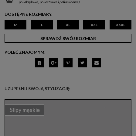
poliakrylowe, poliestrowe i poliamidowe)
DOSTĘPNE ROZMIARY:
M
L
XL
XXL
XXXL
SPRAWDŹ SWÓJ ROZMIAR
POLEĆ ZNAJOMYM:
UZUPEŁNIJ SWOJĄ STYLIZACJĘ:
Slipy męskie