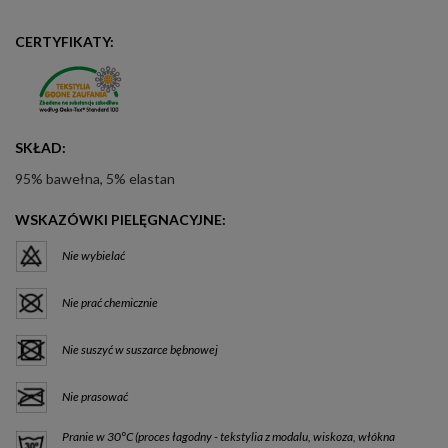
CERTYFIKATY:
SKŁAD:
95% bawełna, 5% elastan
WSKAZÓWKI PIELĘGNACYJNE:
Nie wybielać
Nie prać chemicznie
Nie suszyć w suszarce bębnowej
Nie prasować
Pranie w 30°C (proces łagodny - tekstylia z modalu, wiskoza, włókna