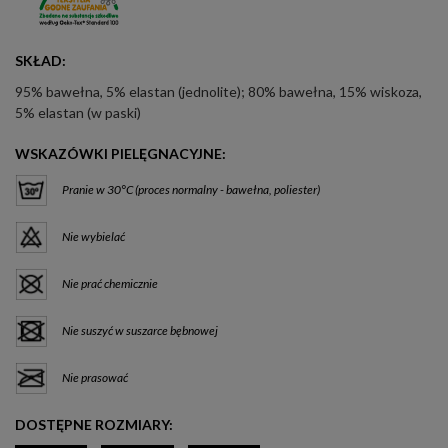
SKŁAD:
95% bawełna, 5% elastan (jednolite); 80% bawełna, 15% wiskoza,
5% elastan (w paski)
WSKAZÓWKI PIELĘGNACYJNE:
Pranie w 30°C (proces normalny - bawełna, poliester)
Nie wybielać
Nie prać chemicznie
Nie suszyć w suszarce bębnowej
Nie prasować
DOSTĘPNE ROZMIARY: