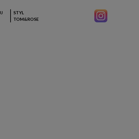
J
STYL
TOM&ROSE