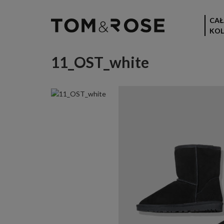
CAŁ
KOL
11_OST_white