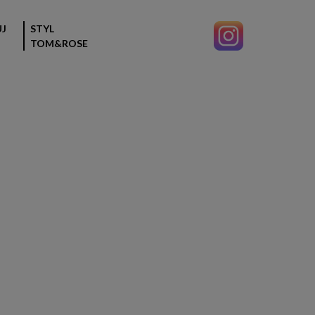
J
STYL
TOM&ROSE