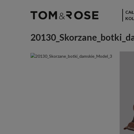
CAŁ
KOL
20130_Skorzane_botki_d