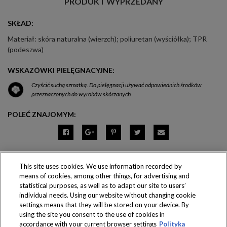
PRODUKT WYPRZEDANY
SKŁAD:
Materiał: skóra naturalna (wierzch); poliuretan (wyściółka); TPR
(podeszwa)
WSKAZÓWKI PIELĘGNACYJNE:
Czyścić suchą szmatką. Do pielęgnacji używać odpowiednich środków
przeznaczonych do wyrobów skórzanych
POLEĆ ZNAJOMYM:
This site uses cookies. We use information recorded by
means of cookies, among other things, for advertising and
Produkty dostępne
statistical purposes, as well as to adapt our site to users’
wyłącznie w sklepach
individual needs. Using our website without changing cookie
settings means that they will be stored on your device. By
using the site you consent to the use of cookies in
accordance with your current browser settings
Polityka