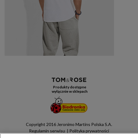
Produkty dostępne
wyłącznie w sklepach
Copyright 2016 Jeronimo Martins Polska S.A.
Regulamin serwisu
Polityka prywatności