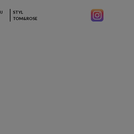
J
STYL
TOM&ROSE