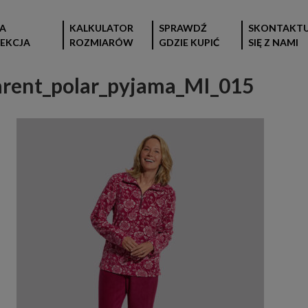
A
KALKULATOR
SPRAWDŹ
SKONTAKTU
EKCJA
ROZMIARÓW
GDZIE KUPIĆ
SIĘ Z NAMI
ent_polar_pyjama_MI_015