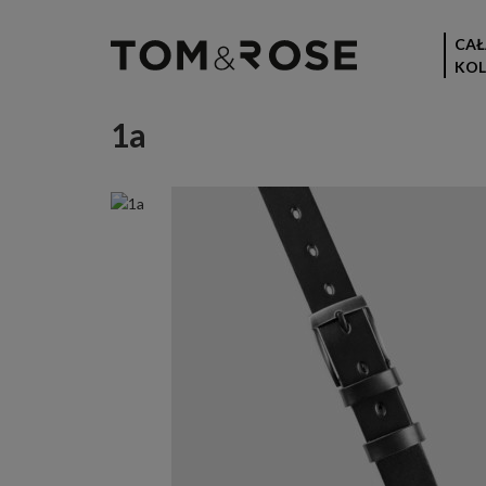
CAŁ
KOL
1a