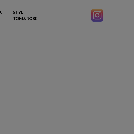
J
STYL
TOM&ROSE