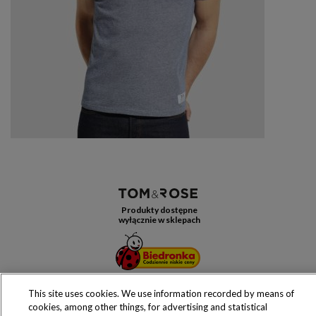
Produkty dostępne
wyłącznie w sklepach
This site uses cookies. We use information recorded by means of
Copyright 2016 Jeronimo Martins Polska S.A.
cookies, among other things, for advertising and statistical
Regulamin serwisu
Polityka prywatności