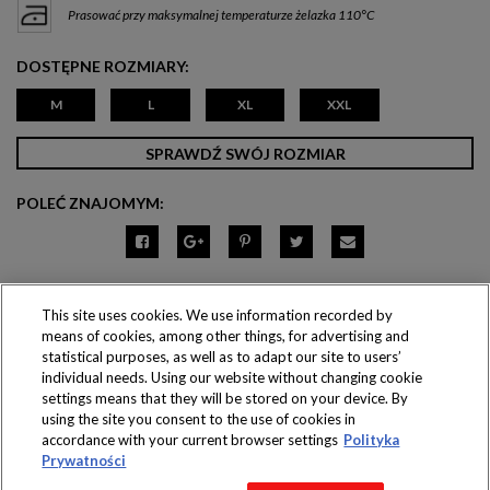
Prasować przy maksymalnej temperaturze żelazka 110°C
DOSTĘPNE ROZMIARY:
M
L
XL
XXL
SPRAWDŹ SWÓJ ROZMIAR
POLEĆ ZNAJOMYM:
This site uses cookies. We use information recorded by
means of cookies, among other things, for advertising and
Produkty dostępne
statistical purposes, as well as to adapt our site to users’
wyłącznie w sklepach
individual needs. Using our website without changing cookie
settings means that they will be stored on your device. By
using the site you consent to the use of cookies in
accordance with your current browser settings
Polityka
Prywatności
Copyright 2016 Jeronimo Martins Polska S.A.