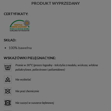
PRODUKT WYPRZEDANY
CERTYFIKATY:
SKŁAD:
100% bawełna
WSKAZÓWKI PIELĘGNACYJNE:
Pranie w 30°C (proces łagodny - tekstylia z modalu, wiskoza, włókna
poliakrylowe, poliestrowe i poliamidowe)
Nie wybielać
Nie prać chemicznie
Nie suszyć w suszarce bębnowej