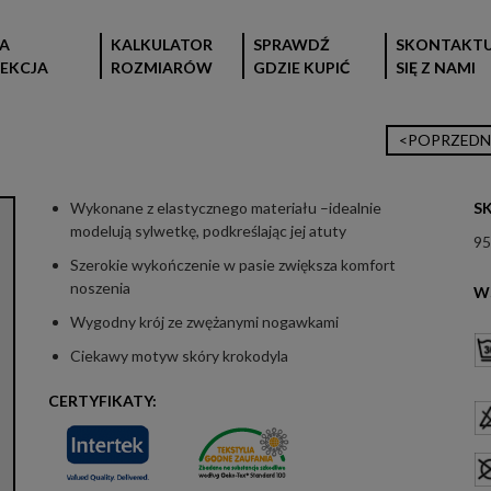
A
KALKULATOR
SPRAWDŹ
SKONTAKTU
EKCJA
ROZMIARÓW
GDZIE KUPIĆ
SIĘ Z NAMI
<POPRZEDN
Wykonane z elastycznego materiału –idealnie
S
modelują sylwetkę, podkreślając jej atuty
95
Szerokie wykończenie w pasie zwiększa komfort
noszenia
W
Wygodny krój ze zwężanymi nogawkami
Ciekawy motyw skóry krokodyla
CERTYFIKATY: