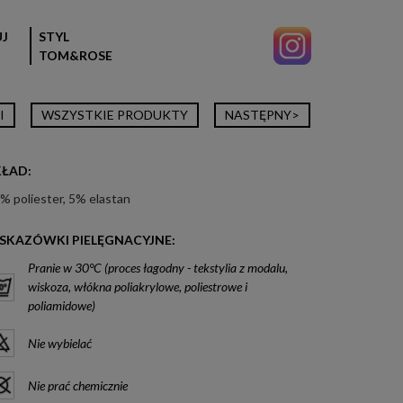
J
STYL
TOM&ROSE
I
WSZYSTKIE PRODUKTY
NASTĘPNY>
KŁAD:
% poliester, 5% elastan
SKAZÓWKI PIELĘGNACYJNE:
Pranie w 30°C (proces łagodny - tekstylia z modalu,
wiskoza, włókna poliakrylowe, poliestrowe i
poliamidowe)
Nie wybielać
Nie prać chemicznie