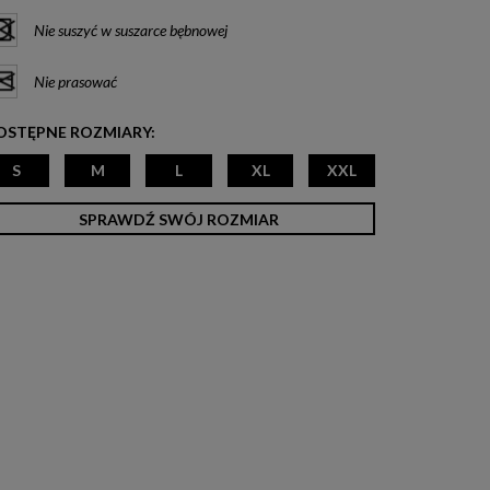
Nie suszyć w suszarce bębnowej
Nie prasować
OSTĘPNE ROZMIARY:
S
M
L
XL
XXL
SPRAWDŹ SWÓJ ROZMIAR