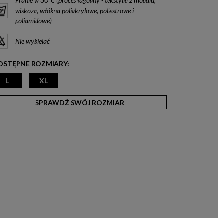
Pranie w 30°C (proces łagodny - tekstylia z modalu,
wiskoza, włókna poliakrylowe, poliestrowe i
poliamidowe)
Nie wybielać
OSTĘPNE ROZMIARY:
L
XL
SPRAWDŹ SWÓJ ROZMIAR