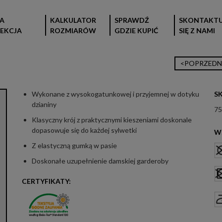
A
KALKULATOR
SPRAWDŹ
SKONTAKTU
EKCJA
ROZMIARÓW
GDZIE KUPIĆ
SIĘ Z NAMI
<POPRZEDN
Wykonane z wysokogatunkowej i przyjemnej w dotyku
S
dzianiny
75
Klasyczny krój z praktycznymi kieszeniami doskonale
dopasowuje się do każdej sylwetki
W
Z elastyczną gumką w pasie
Doskonałe uzupełnienie damskiej garderoby
CERTYFIKATY: