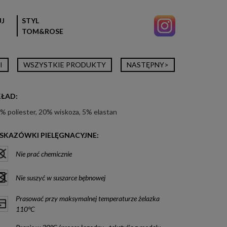
J
STYL
TOM&ROSE
I
WSZYSTKIE PRODUKTY
NASTĘPNY>
KŁAD:
% poliester, 20% wiskoza, 5% elastan
SKAZÓWKI PIELĘGNACYJNE:
Nie prać chemicznie
Nie suszyć w suszarce bębnowej
Prasować przy maksymalnej temperaturze żelazka
110°C