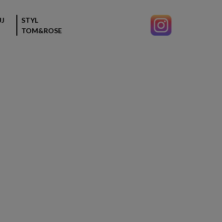
J
STYL
TOM&ROSE