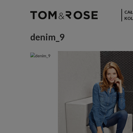
CAŁ
KOL
denim_9