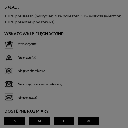
SKŁAD:
100% poliuretan (pokrycie); 70% poliester, 30% wiskoza (wierzch);
100% poliester (podszewka)
WSKAZÓWKI PIELĘGNACYJNE:
Pranie ręczne
Nie wybielać
Nie prać chemicznie
Nie suszyć w suszarce bębnowej
Nie prasować
DOSTĘPNE ROZMIARY:
S
M
L
XL