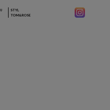
J
STYL
TOM&ROSE