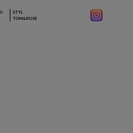
J
STYL
TOM&ROSE