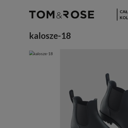
CAŁ
KOL
kalosze-18