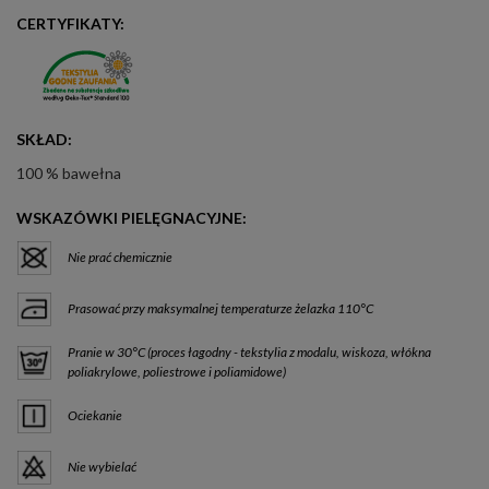
CERTYFIKATY:
SKŁAD:
100 % bawełna
WSKAZÓWKI PIELĘGNACYJNE:
Nie prać chemicznie
Prasować przy maksymalnej temperaturze żelazka 110°C
Pranie w 30°C (proces łagodny - tekstylia z modalu, wiskoza, włókna
poliakrylowe, poliestrowe i poliamidowe)
Ociekanie
Nie wybielać