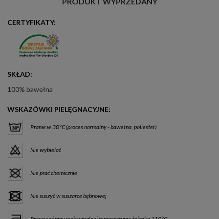
PRODUKT WYPRZEDANY
CERTYFIKATY:
SKŁAD:
100% bawełna
WSKAZÓWKI PIELĘGNACYJNE:
Pranie w 30°C (proces normalny - bawełna, poliester)
Nie wybielać
Nie prać chemicznie
Nie suszyć w suszarce bębnowej
Prasować przy maksymalnej temperaturze żelazka 110°C