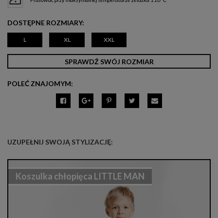
DOSTĘPNE ROZMIARY:
L
XL
XXL
SPRAWDŹ SWÓJ ROZMIAR
POLEĆ ZNAJOMYM:
UZUPEŁNIJ SWOJĄ STYLIZACJĘ:
Koszulka chłopięca LITTLE MAN