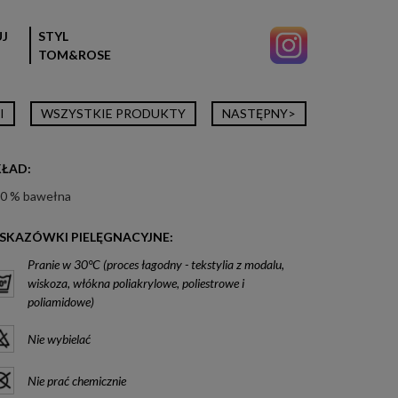
J
STYL
TOM&ROSE
I
WSZYSTKIE PRODUKTY
NASTĘPNY>
KŁAD:
0 % bawełna
SKAZÓWKI PIELĘGNACYJNE:
Pranie w 30°C (proces łagodny - tekstylia z modalu,
wiskoza, włókna poliakrylowe, poliestrowe i
poliamidowe)
Nie wybielać
Nie prać chemicznie