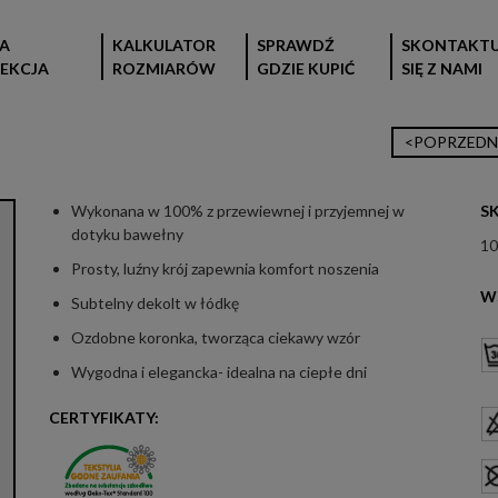
A
KALKULATOR
SPRAWDŹ
SKONTAKTU
EKCJA
ROZMIARÓW
GDZIE KUPIĆ
SIĘ Z NAMI
<POPRZEDN
Wykonana w 100% z przewiewnej i przyjemnej w
S
dotyku bawełny
10
Prosty, luźny krój zapewnia komfort noszenia
W
Subtelny dekolt w łódkę
Ozdobne koronka, tworząca ciekawy wzór
Wygodna i elegancka- idealna na ciepłe dni
CERTYFIKATY: