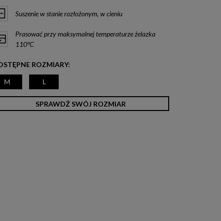
Suszenie w stanie rozłożonym, w cieniu
Prasować przy maksymalnej temperaturze żelazka
110°C
OSTĘPNE ROZMIARY:
M
L
SPRAWDŹ SWÓJ ROZMIAR