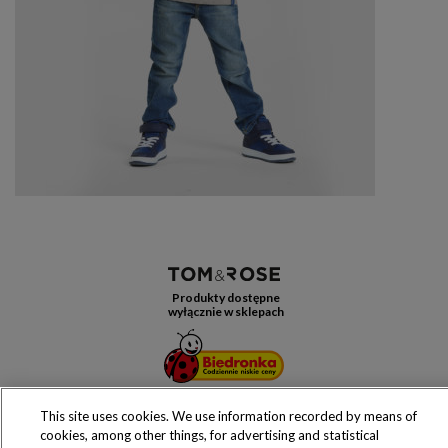
Produkty dostępne
wyłącznie w sklepach
This site uses cookies. We use information recorded by means of
Copyright 2016 Jeronimo Martins Polska S.A.
cookies, among other things, for advertising and statistical
Regulamin serwisu
Polityka prywatności