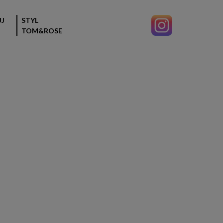
J
STYL
TOM&ROSE