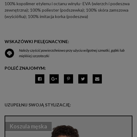
100% kopolimer etylenu i octanu winylu- EVA (wierzch i podeszwa
zewnętrzna); 100% poliester (podszewka); 100% skóra zamszowa
(wyściółka); 100% imitacja korka (podeszwa)
WSKAZÓWKI PIELĘGNACYJNE:
Należy czyścić powierzchniowo przy użyciu wilgotnej szmatki, gąbki lub
miękkiej szczoteczki
POLEĆ ZNAJOMYM:
UZUPEŁNIJ SWOJĄ STYLIZACJĘ:
Koszula męska