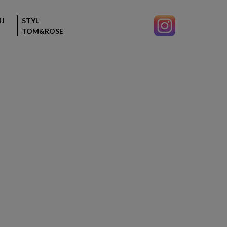
J
STYL
TOM&ROSE