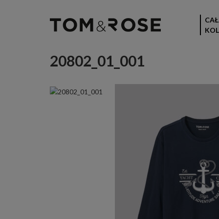
CAŁ
KOL
20802_01_001